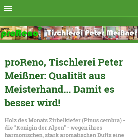
proReno, Tischlerei Peter
Meißner: Qualität aus
Meisterhand... Damit es
besser wird!
Holz des Monats Zirbelkiefer (Pinus cembra) -
die "Königin der Alpen" - wegen ihres
harmonischen, stark aromatischen Dufts eine