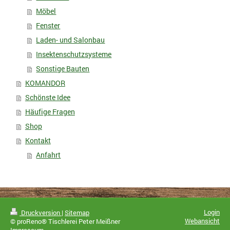
Möbel
Fenster
Laden- und Salonbau
Insektenschutzsysteme
Sonstige Bauten
KOMANDOR
Schönste Idee
Häufige Fragen
Shop
Kontakt
Anfahrt
Login
Druckversion
|
Sitemap
Webansicht
© proReno® Tischlerei Peter Meißner
Impressum